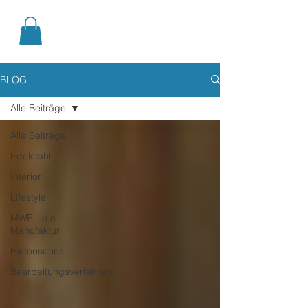
BLOG
Alle Beiträge
Alle Beiträge
Edelstahl
Interior
Lifestyle
MWE - die
Manufaktur
Historisches
Bearbeitungsverfahren