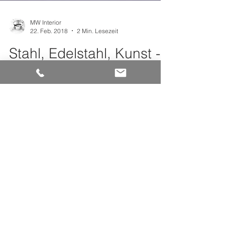
MW Interior
22. Feb. 2018
2 Min. Lesezeit
Stahl, Edelstahl, Kunst -
das gehört zusammen!
Die wunderschönen Objekte von MW Interior
werden in der Manufaktur MWE Edelstahl
gefertigt. Dort sehen wir Edelstahl mit Kunst
in enger...
KONTAKT