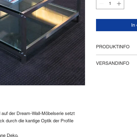
In
PRODUKTINFO
Glasmaß: 900 x 855
VERSANDINFO
Tischmaße: Höhe 40
Gewicht: ca. 36 kg (
Lieferung innerhalb 
Alle Produkte werden
Lieferzeit 2-3 Tage 
100 Prozent in Deutsc
alle anderen Farben
 auf der Dream-Wall-Möbelserie setzt
ck durch die kantige Optik der Profile
hne Deko.