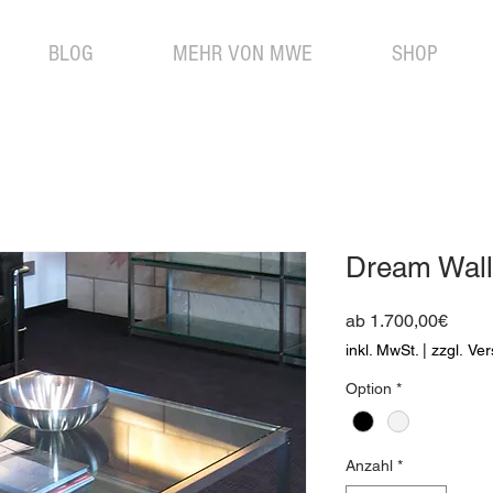
BLOG
MEHR VON MWE
SHOP
Dream Wall
Sale-
ab
1.700,00€
Preis
inkl. MwSt.
|
zzgl. Ve
Option
*
Anzahl
*