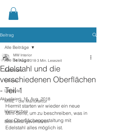
Beitrag
Alle Beiträge
MW Interior
Alle Beiträge
14. Aug. 2018
3 Min. Lesezeit
Edelstahl und die
Edelstahl
verschiedenen Oberflächen
Interior
- Teil 1
Lifestyle
Aktualisiert:
16. Aug. 2018
MWE - die Manufaktur
Hiermit starten wir wieder ein neue 
Historisches
Mini-Serie, um zu beschreiben, was in 
der Oberflächengestaltung mit 
Bearbeitungsverfahren
Edelstahl alles möglich ist.