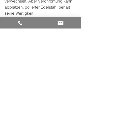
verwechselt. Aber Verchromung kann 
abplatzen, polierter Edelstahl behält 
seine Wertigkeit!
In Teil 2 wird es um die Beschichtung 
von Edelstahl gehen. Sie dürfen 
gespannt sein...
#oberflächen
#schleifen
#oberflächenbearbeiten
#edelstahlbearbeiten
#hochglanzpoliert
#poliert
#schleifmittel
#schleifscheiben
#körnung
#qualitätausleidenschaft
#mwe
Edelstahl
Bearbeitungsverfahren