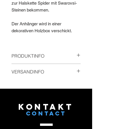
zur Halskette Spider mit Swarovsi-
Steinen bekommen.
Der Anhänger wird in einer
dekorativen Holzbox verschickt.
PRODUKTINFO
Gewicht: 24 g
VERSANDINFO
Ø 42 mm
Tiefe: 4 mm
Lieferung innerhalb Deutschland
Alle Produkte werden in aufwendiger
Lieferzeit 2-3 Tage Werktage
Handarbeit und zu 100 Prozent in
Lieferung Gold, Schwarz, Kupfer +20
Deutschland gefertigt.
Werktage
KONTAKT
CONTACT