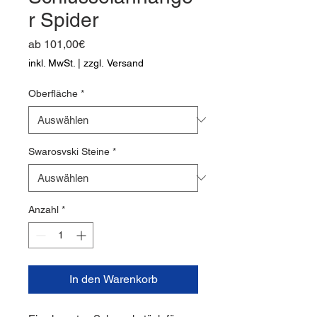
r Spider
Sale-
ab
101,00€
Preis
inkl. MwSt.
|
zzgl. Versand
Oberfläche
*
Swarosvski Steine
*
Anzahl
*
In den Warenkorb