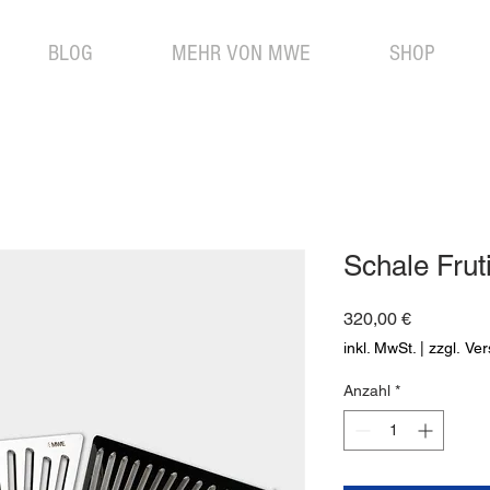
BLOG
MEHR VON MWE
SHOP
Schale Frut
Preis
320,00 €
inkl. MwSt.
|
zzgl. Ve
Anzahl
*