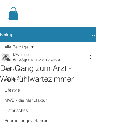
Beitrag
Alle Beiträge
MW Interior
Alle Beiträge
20. Apr. 2018
1 Min. Lesezeit
Der Gang zum Arzt -
Edelstahl
Wohlfühlwartezimmer
Interior
Lifestyle
MWE - die Manufaktur
Historisches
Bearbeitungsverfahren