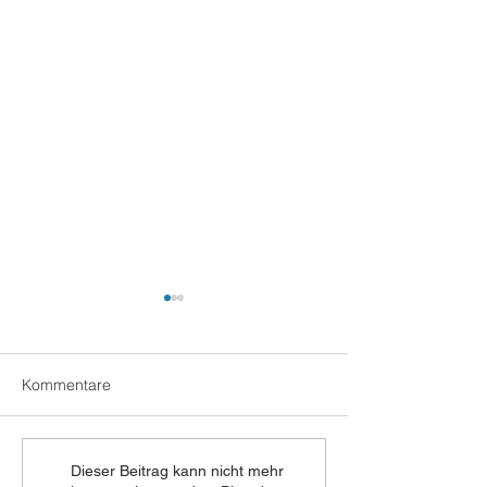
Kommentare
Zufriedene MWE-Gäste
Was bedeutet
Dieser Beitrag kann nicht mehr